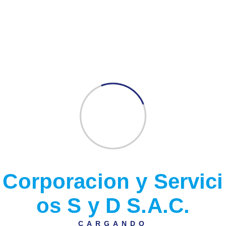
emerge como una solución prometedora en la
búsqueda de alternativas más limpias y sostenibles.
Una de las principales ventajas ambientales del
platino se encuentra en su papel como catalizador en
la industria. Los catalizadores a base de platino se
utilizan en una amplia gama de procesos industriales,
como la producción de productos químicos, la
refinación de petróleo y la fabricación de productos
farmacéuticos. Estos catalizadores permiten que las
reacciones químicas se lleven a cabo de manera más
eficiente y selectiva, lo que reduce la cantidad de
energía necesaria y minimiza la producción de
subproductos no deseados.
Otro beneficio ambiental del platino se encuentra en
su uso en vehículos de motor. Los convertidores
C
o
r
p
o
r
a
c
i
o
n
y
S
e
r
v
i
c
i
catalíticos, que contienen platino, se utilizan en los
sistemas de escape de los automóviles para reducir
o
s
S
y
D
S
.
A
.
C
.
las emisiones de gases nocivos. Estos convertidores
catalíticos convierten los gases de escape, como el
monóxido de carbono, los óxidos de nitrógeno y los
CARGANDO