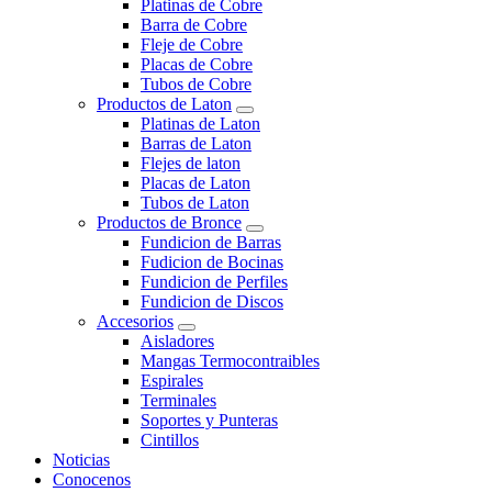
Platinas de Cobre
Barra de Cobre
Fleje de Cobre
Placas de Cobre
Tubos de Cobre
Productos de Laton
Platinas de Laton
Barras de Laton
Flejes de laton
Placas de Laton
Tubos de Laton
Productos de Bronce
Fundicion de Barras
Fudicion de Bocinas
Fundicion de Perfiles
Fundicion de Discos
Accesorios
Aisladores
Mangas Termocontraibles
Espirales
Terminales
Soportes y Punteras
Cintillos
Noticias
Conocenos