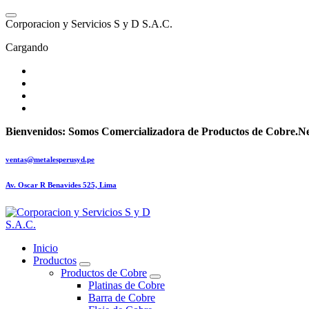
Saltar
al
C
o
r
p
o
r
a
c
i
o
n
y
S
e
r
v
i
c
i
o
s
S
y
D
S
.
A
.
C
.
contenido
Cargando
Bienvenidos:
Somos Comercializadora de Productos de Cobre.
Ne
ventas@metalesperusyd.pe
Av. Oscar R Benavides 525, Lima
Inicio
Productos
Productos de Cobre
Platinas de Cobre
Barra de Cobre