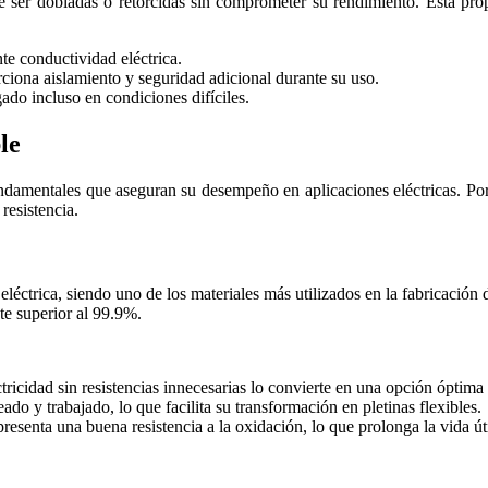
ite ser dobladas o retorcidas sin comprometer su rendimiento. Esta pr
nte conductividad eléctrica.
ciona aislamiento y seguridad adicional durante su uso.
ado incluso en condiciones difíciles.
le
damentales que aseguran su desempeño en aplicaciones eléctricas. Por un 
resistencia.
eléctrica, siendo uno de los materiales más utilizados en la fabricación 
te superior al 99.9%.
tricidad sin resistencias innecesarias lo convierte en una opción óptima
ado y trabajado, lo que facilita su transformación en pletinas flexibles.
resenta una buena resistencia a la oxidación, lo que prolonga la vida útil