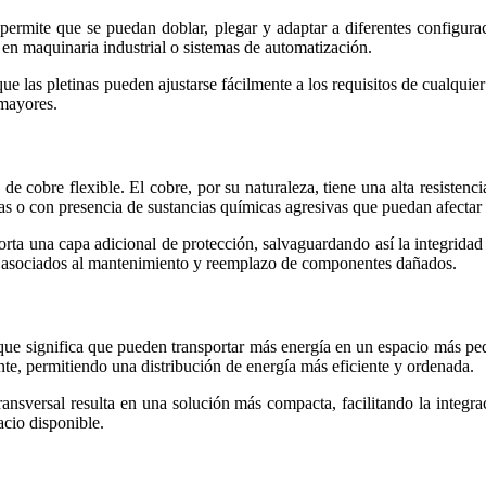
d permite que se puedan doblar, plegar y adaptar a diferentes configura
en maquinaria industrial o sistemas de automatización.
que las pletinas pueden ajustarse fácilmente a los requisitos de cualquier
 mayores.
as de cobre flexible. El cobre, por su naturaleza, tiene una alta resiste
 o con presencia de sustancias químicas agresivas que puedan afectar a
a una capa adicional de protección, salvaguardando así la integridad de
stos asociados al mantenimiento y reemplazo de componentes dañados.
 que significa que pueden transportar más energía en un espacio más p
ante, permitiendo una distribución de energía más eficiente y ordenada.
versal resulta en una solución más compacta, facilitando la integrac
acio disponible.