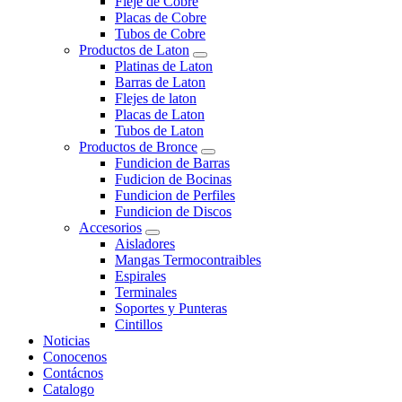
Fleje de Cobre
Placas de Cobre
Tubos de Cobre
Productos de Laton
Platinas de Laton
Barras de Laton
Flejes de laton
Placas de Laton
Tubos de Laton
Productos de Bronce
Fundicion de Barras
Fudicion de Bocinas
Fundicion de Perfiles
Fundicion de Discos
Accesorios
Aisladores
Mangas Termocontraibles
Espirales
Terminales
Soportes y Punteras
Cintillos
Noticias
Conocenos
Contácnos
Catalogo