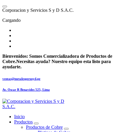
Saltar
al
C
o
r
p
o
r
a
c
i
o
n
y
S
e
r
v
i
c
i
o
s
S
y
D
S
.
A
.
C
.
contenido
Cargando
Bienvenidos:
Somos Comercializadora de Productos de
Cobre.
Necesitas ayuda? Nuestro equipo esta listo para
ayudarte.
ventas@metalesperusyd.pe
Av. Oscar R Benavides 525, Lima
Inicio
Productos
Productos de Cobre