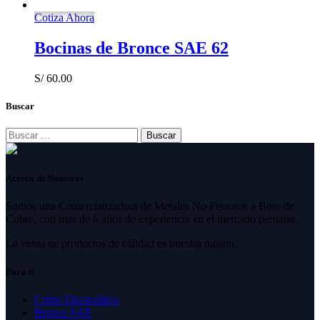
Cotiza Ahora
Bocinas de Bronce SAE 62
S/
60.00
Buscar
Buscar:
Acerca de Nosotros
Somos una Comercializadora de Metales No Ferrosos a Base de
Cobre, con mas de 6 años de experiencia en el mercado peruano.
La venta de productos de calidad es nuestra mision.
Para ti
Cobre Electrolitico
Bronce SAE