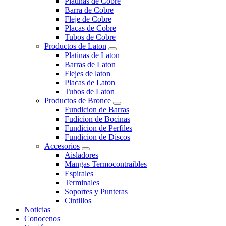
Platinas de Cobre
Barra de Cobre
Fleje de Cobre
Placas de Cobre
Tubos de Cobre
Productos de Laton
Platinas de Laton
Barras de Laton
Flejes de laton
Placas de Laton
Tubos de Laton
Productos de Bronce
Fundicion de Barras
Fudicion de Bocinas
Fundicion de Perfiles
Fundicion de Discos
Accesorios
Aisladores
Mangas Termocontraibles
Espirales
Terminales
Soportes y Punteras
Cintillos
Noticias
Conocenos