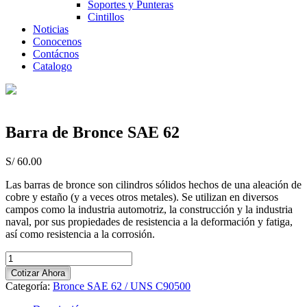
Soportes y Punteras
Cintillos
Noticias
Conocenos
Contácnos
Catalogo
Barra de Bronce SAE 62
S/
60.00
Las barras de bronce son
cilindros sólidos hechos de una aleación de
cobre y estaño
(y a veces otros metales).
Se utilizan en diversos
campos como la industria automotriz, la construcción y la industria
naval, por sus propiedades de resistencia a la deformación y fatiga,
así como resistencia a la corrosión.
Barra
de
Cotizar Ahora
Bronce
Categoría:
Bronce SAE 62 / UNS C90500
SAE
62