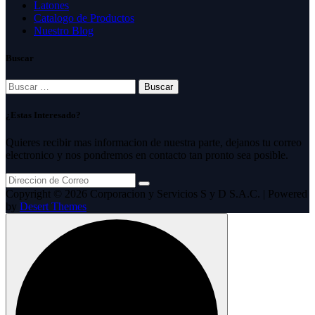
Latones
Catalogo de Productos
Nuestro Blog
Buscar
Buscar:
¿Estas Interesado?
Quieres recibir mas informacion de nuestra parte, dejanos tu correo
electronico y nos pondremos en contacto tan pronto sea posible.
Copyright © 2026 Corporacion y Servicios S y D S.A.C. | Powered
by
Desert Themes